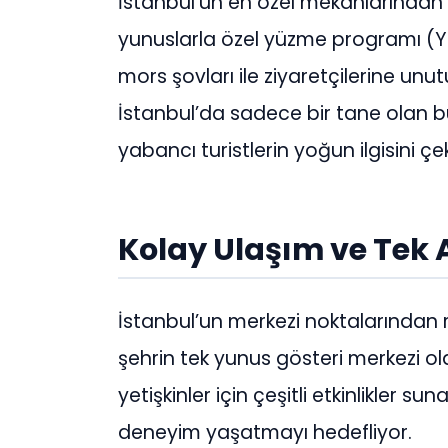
İstanbul’un en özel mekanlarından b
yunuslarla özel yüzme programı (YÖY
mors şovları ile ziyaretçilerine u
İstanbul’da sadece bir tane olan 
yabancı turistlerin yoğun ilgisini çe
Kolay Ulaşım ve Tek 
İstanbul’un merkezi noktalarından r
şehrin tek yunus gösteri merkezi o
yetişkinler için çeşitli etkinlikler su
deneyim yaşatmayı hedefliyor.