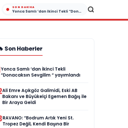
SON DAKIKA
Yonca Samlı ‘dan İkinci Tekli “Donacaksın Sevgilim “ yayımlandı
🔥 Son Haberler
1
Yonca Samlı ‘dan İkinci Tekli
“Donacaksın Sevgilim “ yayımlandı
2
Ali Emre Açıkgöz Galimidi, Eski AB
Bakanı ve Büyükelçi Egemen Bağış ile
Bir Araya Geldi
3
RAVANO: “Bodrum Artık Yeni St.
Tropez Değil, Kendi Başına Bir