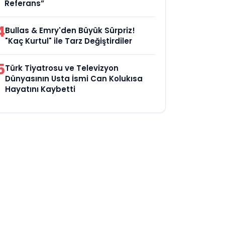
Referans”
4
Bullas & Emry'den Büyük Sürpriz!
"Kaç Kurtul" ile Tarz Değiştirdiler
5
Türk Tiyatrosu ve Televizyon
Dünyasının Usta İsmi Can Kolukısa
Hayatını Kaybetti