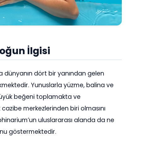
oğun İlgisi
nda dünyanın dört bir yanından gelen
çekmektedir. Yunuslarla yüzme, balina ve
 büyük beğeni toplamakta ve
k cazibe merkezlerinden biri olmasını
lphinarium’un uluslararası alanda da ne
unu göstermektedir.