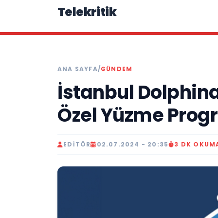
Telekritik
ANA SAYFA
/
GÜNDEM
İstanbul Dolphin
Özel Yüzme Progr
EDITÖR
02.07.2024 - 20:35
3 DK OKUM