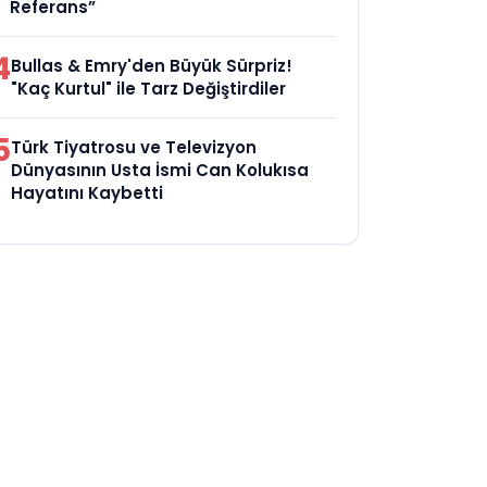
Referans”
4
Bullas & Emry'den Büyük Sürpriz!
"Kaç Kurtul" ile Tarz Değiştirdiler
5
Türk Tiyatrosu ve Televizyon
Dünyasının Usta İsmi Can Kolukısa
Hayatını Kaybetti