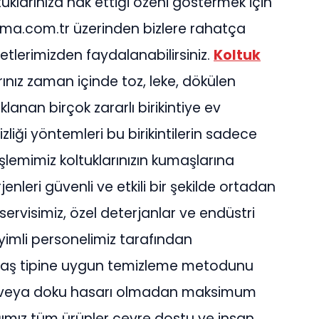
tuklarınıza hak ettiği özeni göstermek için
ama.com.tr üzerinden bizlere rahatça
metlerimizden faydalanabilirsiniz.
Koltuk
rınız zaman içinde toz, leke, dökülen
lanan birçok zararlı birikintiye ev
zliği yöntemleri bu birikintilerin sadece
şlemimiz koltuklarınızın kumaşlarına
rjenleri güvenli ve etkili bir şekilde ortadan
i servisimiz, özel deterjanlar ve endüstri
imli personelimiz tarafından
kumaş tipine uygun temizleme metodunu
sı veya doku hasarı olmadan maksimum
ığımız tüm ürünler çevre dostu ve insan