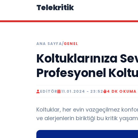
Telekritik
ANA SAYFA
/
GENEL
Koltuklarınıza Se
Profesyonel Kolt
EDITÖR
11.01.2024 - 23:52
4 DK OKUMA
Koltuklar, her evin vazgeçilmez konfor
ve alerjenlerin biriktiği bu kritik yaşa