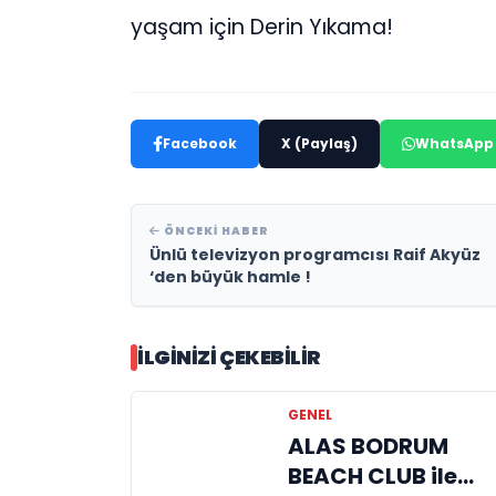
yaşam için Derin Yıkama!
Facebook
X (Paylaş)
WhatsApp
ÖNCEKI HABER
Ünlü televizyon programcısı Raif Akyüz
‘den büyük hamle !
İLGINIZI ÇEKEBILIR
GENEL
ALAS BODRUM
BEACH CLUB ile