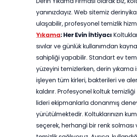
Derin Yıkama Firması olarak biz, kol
yanınızdayız. Web sitemiz derinyik
ulaşabilir, profesyonel temizlik hiz
Yıkama
: Her Evin İhtiyacı
Koltukla
sıvılar ve günlük kullanımdan kaynak
sahipliği yapabilir. Standart ev temi
yüzeyini temizlerken, derin yıkama i
işleyen tüm kirleri, bakterileri ve ale
kaldırır. Profesyonel koltuk temizliğ
lideri ekipmanlarla donanmış deney
yürütülmektedir. Koltuklarınızın 
seçerek, herhangi bir renk solma
temizlik sağlıyoruz. Ayrıca, kulland