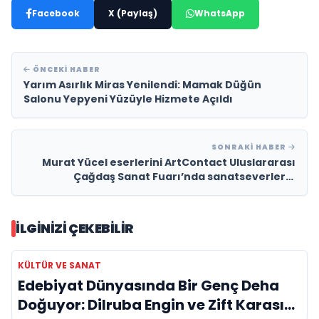
Facebook
X (Paylaş)
WhatsApp
ÖNCEKI HABER
Yarım Asırlık Miras Yenilendi: Mamak Düğün
Salonu Yepyeni Yüzüyle Hizmete Açıldı
SONRAKI HABER
Murat Yücel eserlerini ArtContact Uluslararası
Çağdaş Sanat Fuarı’nda sanatseverlerle
buluşturdu
İLGINIZI ÇEKEBILIR
KÜLTÜR VE SANAT
Edebiyat Dünyasında Bir Genç Deha
Doğuyor: Dilruba Engin ve Zift Karası