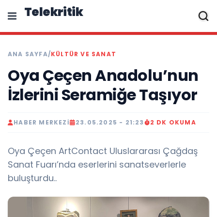
Telekritik
ANA SAYFA
/
KÜLTÜR VE SANAT
Oya Çeçen Anadolu’nun
İzlerini Seramiğe Taşıyor
HABER MERKEZI
23.05.2025 - 21:23
2 DK OKUMA
Oya Çeçen ArtContact Uluslararası Çağdaş
Sanat Fuarı’nda eserlerini sanatseverlerle
buluşturdu..