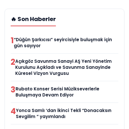
🔥 Son Haberler
1
“Düğün Şarkıcısı” seyircisiyle buluşmak için
gün sayıyor
2
Açıkgöz Savunma Sanayi AŞ Yeni Yönetim
Kurulunu Açıkladı ve Savunma Sanayinde
Küresel Vizyon Vurgusu
3
Rubato Konser Serisi Müzikseverlerle
Buluşmaya Devam Ediyor
4
Yonca Samlı ‘dan İkinci Tekli “Donacaksın
Sevgilim “ yayımlandı