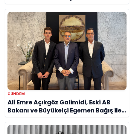
Savunma Sanayinde Küresel Vizyon
Vurgusu
GÜNDEM
Ali Emre Açıkgöz Galimidi, Eski AB
Bakanı ve Büyükelçi Egemen Bağış ile
Bir Araya Geldi