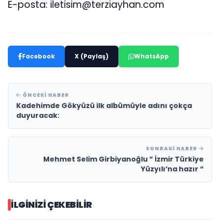
E-posta:
iletisim@terziayhan.com
Facebook
X (Paylaş)
WhatsApp
ÖNCEKI HABER
Kadehimde Gökyüzü ilk albümüyle adını çokça
duyuracak:
SONRAKI HABER
Mehmet Selim Girbiyanoğlu ” İzmir Türkiye
Yüzyılı’na hazır “
İLGINIZI ÇEKEBILIR