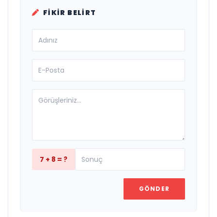
FIKIR BELIRT
7 + 8 = ?
GÖNDER