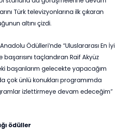
ibi starlarla da görüşmelerine devam
rını Türk televizyonlarına ilk çıkaran
unun altını çizdi.
Anadolu Ödülleri’nde “Uluslararası En İyi
le başarısını taçlandıran Raif Akyüz
eki başarılarım gelecekte yapacağım
nda çok ünlü konukları programımda
rogramlar izlettirmeye devam edeceğim”
ğı ödüller