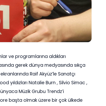
lar ve programlarına aldıkları
dyasında gerek dünya medyasında sıkça
kranlarında Raif Akyüz’le Sanatçı
yıldızları Natalie Burn , Silvio Simac ,
ra dünyaca Müzik Grubu Trendz’i
re başta olmak üzere bir çok ülkede