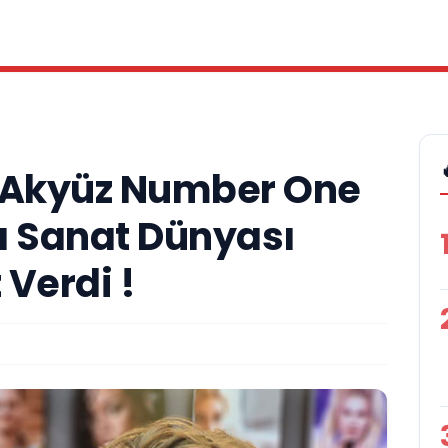
f Akyüz Number One
a Sanat Dünyası
Verdi !
A