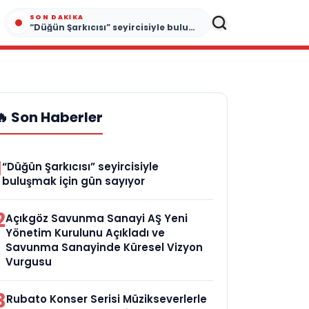
SON DAKIKA
“Düğün Şarkıcısı” seyircisiyle buluşmak için gün sayıyor
🔥 Son Haberler
1
“Düğün Şarkıcısı” seyircisiyle
buluşmak için gün sayıyor
2
Açıkgöz Savunma Sanayi AŞ Yeni
Yönetim Kurulunu Açıkladı ve
Savunma Sanayinde Küresel Vizyon
Vurgusu
3
Rubato Konser Serisi Müzikseverlerle