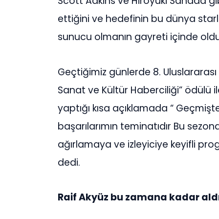
Scott Adkins ve Hiroyuki Sanada g
ettiğini ve hedefinin bu dünya starla
sunucu olmanın gayreti içinde olduğ
Geçtiğimiz günlerde 8. Uluslararası 
Sanat ve Kültür Haberciliği” ödülü i
yaptığı kısa açıklamada “ Geçmişt
başarılarımın teminatıdır Bu sezo
ağırlamaya ve izleyiciye keyifli p
dedi.
Raif Akyüz bu zamana kadar aldı