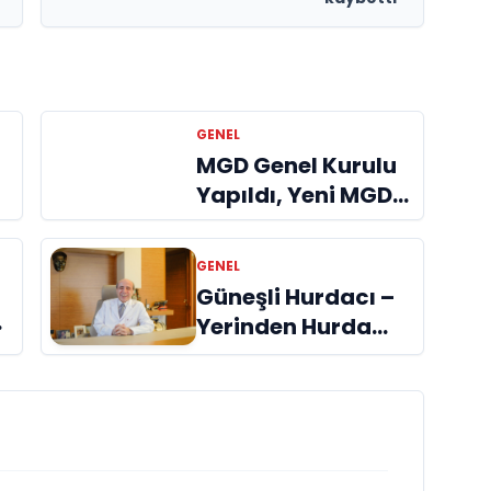
GENEL
MGD Genel Kurulu
Yapıldı, Yeni MGD
Başkanı Bülent
Makar Oldu
GENEL
Güneşli Hurdacı –
Yerinden Hurda
Alımı ve Güncel
Fiyatlar