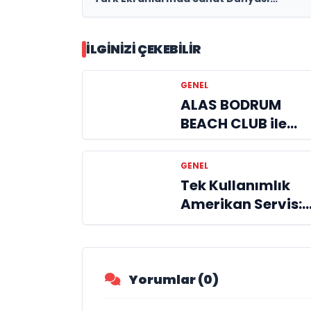
Programına Start Verdi !
İLGINIZI ÇEKEBILIR
GENEL
ALAS BODRUM
BEACH CLUB ile
Yazın En Keyifli
Adresi
GENEL
Tek Kullanımlık
Amerikan Servis:
Hijyen ve
Pratikliğin
Buluşması
Yorumlar (0)