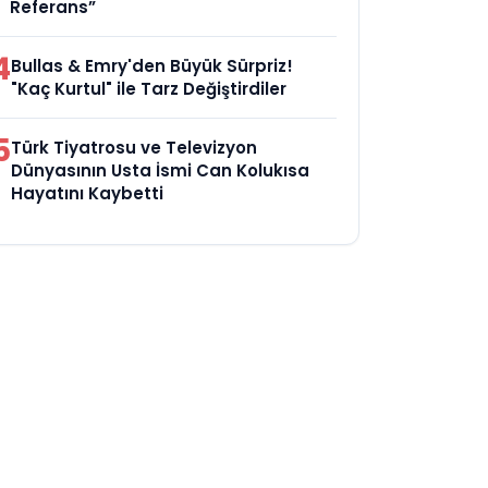
Referans”
4
Bullas & Emry'den Büyük Sürpriz!
"Kaç Kurtul" ile Tarz Değiştirdiler
5
Türk Tiyatrosu ve Televizyon
Dünyasının Usta İsmi Can Kolukısa
Hayatını Kaybetti