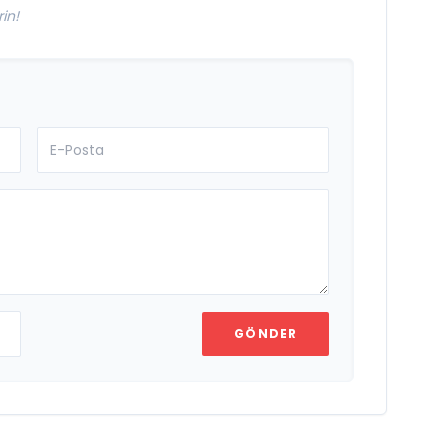
in!
GÖNDER