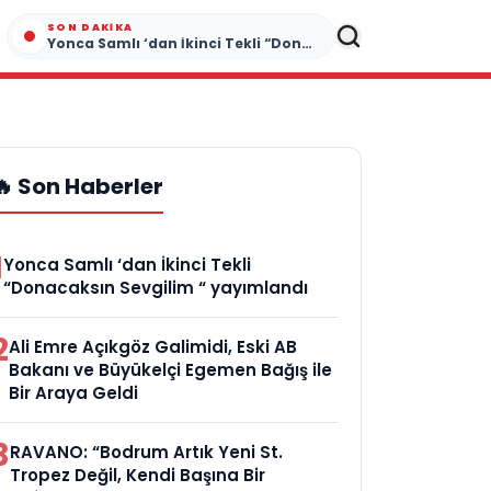
SON DAKIKA
Yonca Samlı ‘dan İkinci Tekli “Donacaksın Sevgilim “ yayımlandı
🔥 Son Haberler
1
Yonca Samlı ‘dan İkinci Tekli
“Donacaksın Sevgilim “ yayımlandı
2
Ali Emre Açıkgöz Galimidi, Eski AB
Bakanı ve Büyükelçi Egemen Bağış ile
Bir Araya Geldi
3
RAVANO: “Bodrum Artık Yeni St.
Tropez Değil, Kendi Başına Bir