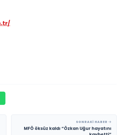
.tr/
SONRAKI HABER
MFÖ öksüz kaldı “Özkan Uğur hayatını
kaybetti”