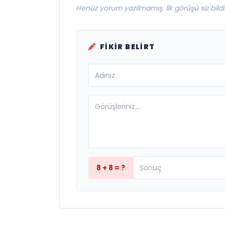
Henüz yorum yazılmamış. İlk görüşü siz bildir
FIKIR BELIRT
8 + 8 = ?