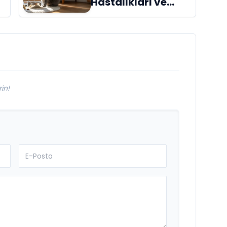
Hastalıkları ve
Belirtileri
in!