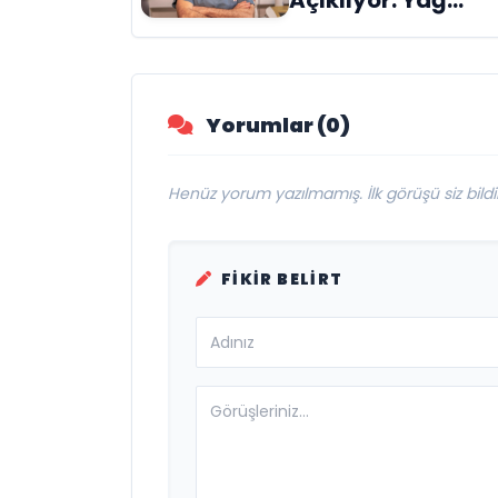
Enjeksiyonu ile
Doğal Kök Hücre
Tedavisi
Yorumlar (0)
Henüz yorum yazılmamış. İlk görüşü siz bildir
FIKIR BELIRT