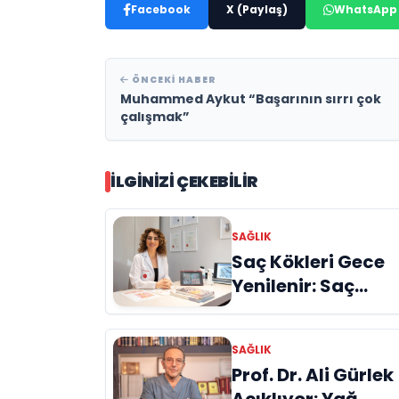
Facebook
X (Paylaş)
WhatsApp
ÖNCEKI HABER
Muhammed Aykut “Başarının sırrı çok
çalışmak”
İLGINIZI ÇEKEBILIR
SAĞLIK
Saç Kökleri Gece
Yenilenir: Saç
Serumu Kullanma
Neden Önemlidir?
SAĞLIK
Evrim Bayraktar
Prof. Dr. Ali Gürlek
Anlatıyor
Açıklıyor: Yağ