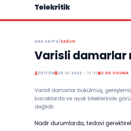
Telekritik
ANA SAYFA
/
SAĞLIK
Varisli damarlar 
EDITÖR
25.10.2022 - 17:31
2 DK OKUMA
Varisli damarlar bükülmüş, genişlemiş
bacaklarda ve ayak bileklerinde görülü
değildir.
Nadir durumlarda, tedavi gerektireb