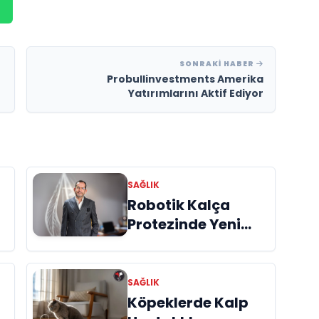
SONRAKI HABER
Probullinvestments Amerika
Yatırımlarını Aktif Ediyor
SAĞLIK
Robotik Kalça
Protezinde Yeni
Dönem: Doç. Dr.
k
Ata Can’dan
Hastalara Özel
SAĞLIK
Cerrahi Planlama
Köpeklerde Kalp