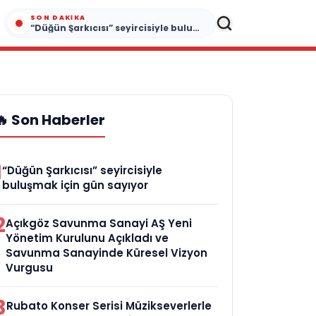
SON DAKIKA
“Düğün Şarkıcısı” seyircisiyle buluşmak için gün sayıyor
🔥 Son Haberler
1
“Düğün Şarkıcısı” seyircisiyle
buluşmak için gün sayıyor
2
Açıkgöz Savunma Sanayi AŞ Yeni
Yönetim Kurulunu Açıkladı ve
Savunma Sanayinde Küresel Vizyon
Vurgusu
3
Rubato Konser Serisi Müzikseverlerle